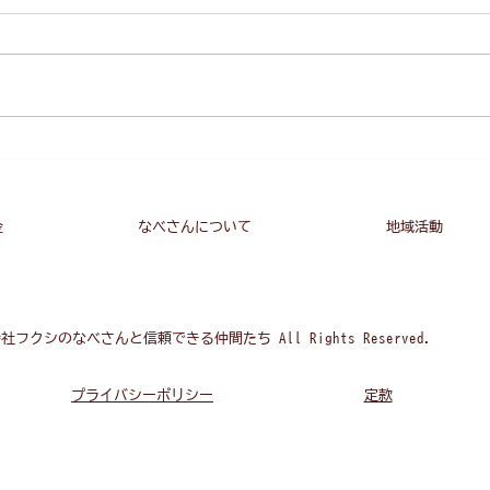
皆さん、介護保険料をいくら払っ
公的
ているか、わかりますか？ 給料
えら
から、年金からは自動的に引かれ
かで
ています。 介護保険料、４００
が厳
０円～９０００円台とどんどん増
よう
えています。 ※自治体によって
手不
違います。 残念ながら、財政は
足し
どんどん逼迫しています。...
界～
ない
金
なべさんについて
地域活動
合同会社フクシのなべさんと信頼できる仲間たち All Rights Reserved.
プライバシーポリシー
定款