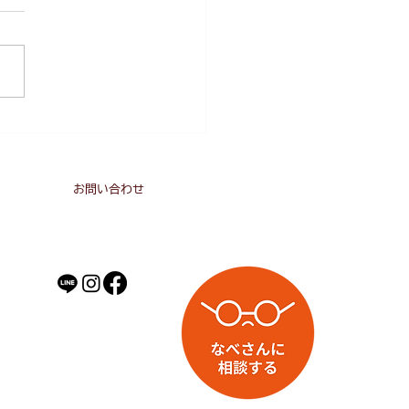
介護保険だけでは、介護を支
れることができないのは明ら
す。 それは、介護保険財政
しく、人手不足を解消できる
な対策が打てないから。 人
足により、介護サービスが不
ます。 「これからの介護業
介護保険では介護を支えきれ
～」と題して！...
お問い合わせ