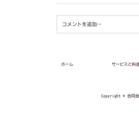
ヘルパー不足が徐々に顕在化して
きました。 今まで、介護の人手
不足が進んでいくと言い続けてき
コメントを追加…
ました。 施設では、ずっと人手
不足でした。 在宅介護は、なん
だかんだと踏ん張ってきていた。
そこまで、実感としてはまだなか
ったのですが、ここ数ヶ月で断ら
れたり、見つけられなかったりす
ホーム
サービスと料
る...
Copyright © 