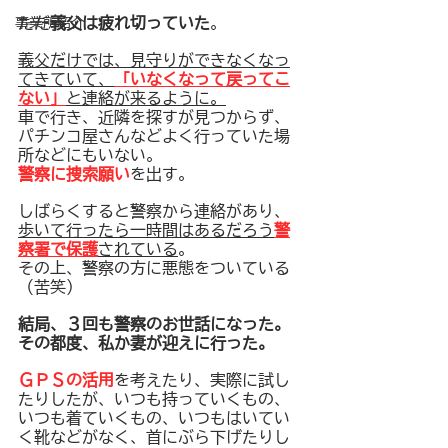
ただ
義父は疲れ切っていた
。
事業所紹介
義父だけでは、見守りができなくなっ
てきていて、
「いなくなって戻ってこ
ない」
と連絡が来るように。
車で行き、近隣を探すが見つからず、
パチンコ屋さんなどよく行っていた場
所などにもいない。
警察に捜索願い
を出す。
しばらくすると警察から連絡があり、
歩いて行ったら一時間はあるだろう
警
察署で保護
されている
。
その上、警察の方に悪態をついている
（苦笑）
結局、３回も警察のお世話になった。
その都度、私か妻が迎えに行った。
ＧＰＳの活用
を考えたり、実際に試し
たりしたが、いつも持っていくもの、
いつも着ていくもの、いつもはいてい
く靴などがなく、首にぶら下げたりし