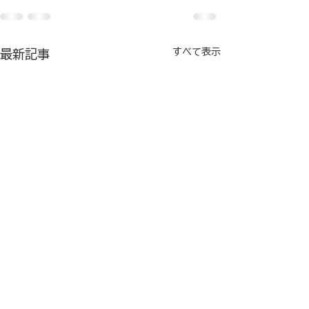
すべて表示
最新記事
聴覚障がいのあ
支援