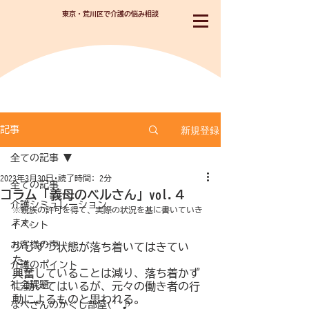
東京・荒川区で介護の悩み相談
新規登録
記事
全ての記事
2023年3月30日
読了時間: 2分
全ての記事
コラム「義母のベルさん」vol.４
介護シミュレーション
※親族の許可を得て、実際の状況を基に書いていき
ます。
イベント
お客様の声
少しずつ状態が落ち着いてはきてい
た。
介護のポイント
興奮していることは減り、落ち着かず
社会課題
に動いてはいるが、元々の働き者の行
動によるものと思われる。
なべさんのかくし部屋(^^♪