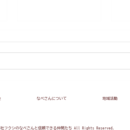
なべ
vol.
「愛
無関
この
無関
い、
ついに撤退が始まってきた。
会で
いよ
ない
金
なべさんについて
地域活動
合同会社フクシのなべさんと信頼できる仲間たち All Rights Reserved.