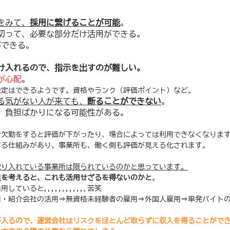
をみて、
採用に繋げることが可能
。
切って、必要な部分だけ活用ができる。
ができる。
け入れるので、指示を出すのが難しい。
が心配
。
設定はできるようです。資格やランク（評価ポイント）など。
る気がない人が来ても、
断ることができない
。
、負担ばかりになる可能性がある。
断欠勤をすると評価が下がったり、場合によっては利用できなくなりま
する仕組みがあり、事業所も、働く側も評価が見える化されます。
取り入れている事業所は限られているのかと思っています。
足を考えると、これも活用せざるを得ないのかと
。
ていると,,,,,,,,,,,,苦笑
用・紹介会社の活用⇒無資格未経験者の雇用⇒外国人雇用⇒単発バイト
が入るので、運営会社はリスクをほとんど取らずに収入を得ることがで