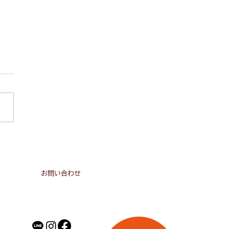
さんのこっそり格言好き
2
の反対は、憎しみではなく、
心です」 マザーテレサ氏
言葉には衝撃を受けました。
心にされることが辛
、、、、、これからの高齢社
、孤立してしまう人を出さな
うに。 誰にも関心を持たれ
、誰にも気づかれない、...
お問い合わせ