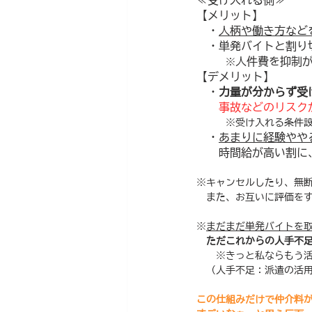
≪受け入れる側≫
【メリット】
　・
人柄や働き方など
　・単発バイトと割り
人件費を抑制
　　　※
【デメリット】
　・
力量が分からず受
事故などのリスク
　　　※受け入れる条件
　・
あまりに経験やや
　　時間給が高い割に
※キャンセルしたり、無
　また、お互いに評価を
※
まだまだ単発バイトを
ただこれからの人手不
　　※きっと私ならもう活用し
　（人手不足：派遣の活
この仕組みだけで仲介料