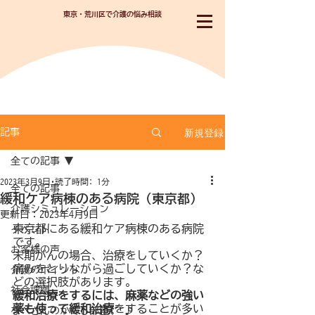
東京・荒川区で介護の悩み相談
新規登録
記事
全ての記事
2023年3月9日
読了時間: 1分
全ての記事
緩和ケア病棟のある病院（東京都）
介護シミュレーション
更新日：
2023年4月9日
東京都にある緩和ケア病棟のある病院
イベント
です。
お客様の声
末期がんの場合、治療をしていくか？ 
痛みをとりながら過ごしていくか？な
介護のポイント
どの選択肢があります。
社会課題
緩和治療をするには、麻薬などの強い
薬も使って緩和治療
をすることが多い
なべさんのかくし部屋(^^♪