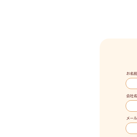
お名
会社
メー